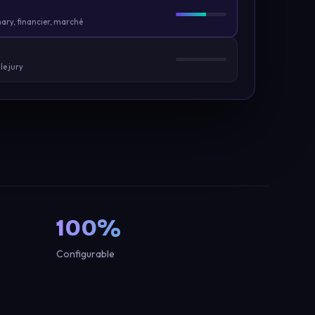
n
ry, financier, marché
le jury
100%
Configurable