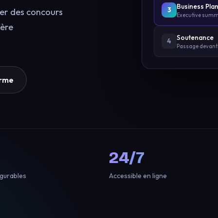
Business Pla
3
uer des concours
Executive summa
ière
Soutenance
4
Passage devant 
orme
24/7
igurables
Accessible en ligne