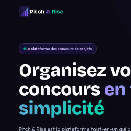
Pitch
&
Rise
La plateforme des concours de projets
Organisez vo
concours
en
simplicité
Pitch & Rise est la plateforme tout-en-un qui