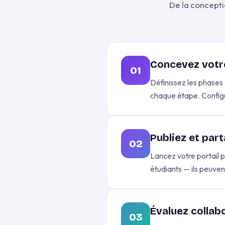
De la concepti
Concevez votr
01
Définissez les phases 
chaque étape. Configure
Publiez et par
02
Lancez votre portail p
étudiants — ils peuven
Évaluez collab
03