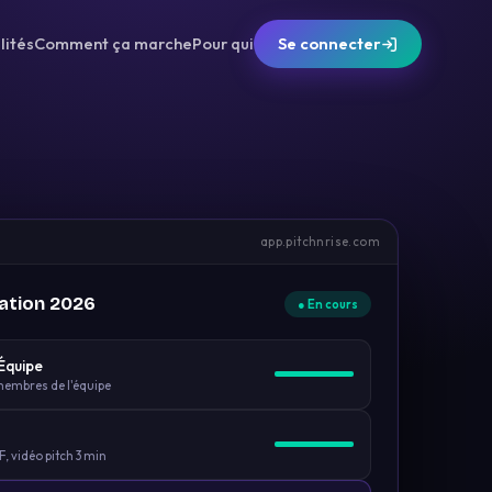
lités
Comment ça marche
Pour qui
Se connecter
app.pitchnrise.com
ation 2026
● En cours
 Équipe
embres de l'équipe
, vidéo pitch 3 min