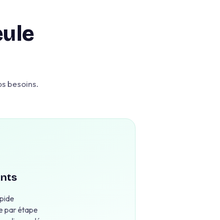
eule
os besoins.
ants
apide
e par étape